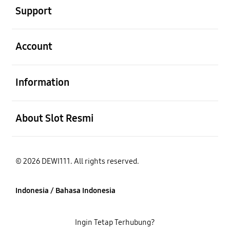
Support
Buka
Account
Buka
Information
Buka
About Slot Resmi
© 2026 DEWI111. All rights reserved.
Indonesia / Bahasa Indonesia
Ingin Tetap Terhubung?