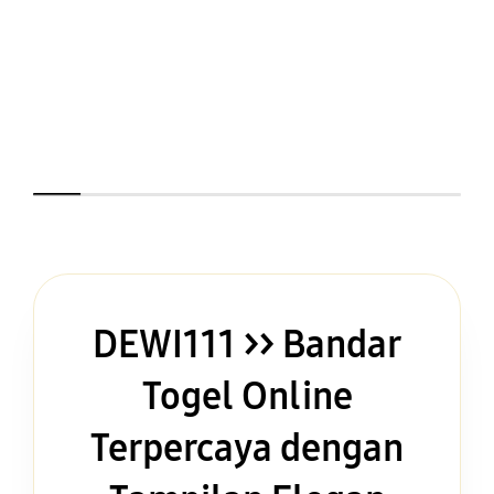
DEWI111 >> Bandar
Togel Online
Terpercaya dengan