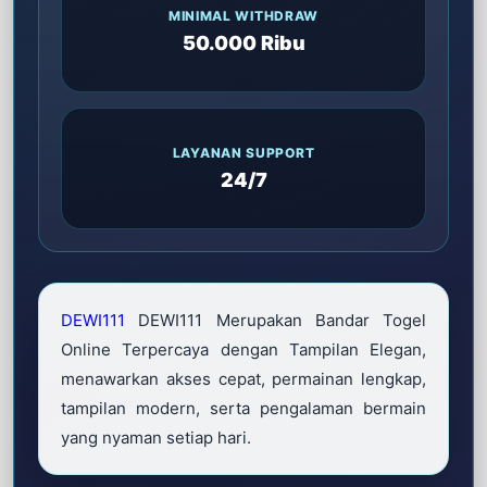
MINIMAL WITHDRAW
50.000 Ribu
LAYANAN SUPPORT
24/7
DEWI111
DEWI111 Merupakan Bandar Togel
Online Terpercaya dengan Tampilan Elegan,
menawarkan akses cepat, permainan lengkap,
tampilan modern, serta pengalaman bermain
yang nyaman setiap hari.