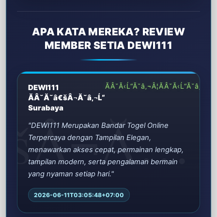
APA KATA MEREKA? REVIEW
MEMBER SETIA DEWI111
ĂÂ˘Ă‹Ĺ“Ă˘â‚¬Â¦ĂÂ˘Ă‹Ĺ“Ă˘â‚¬Â¦Ă
DEWI111
ĂÂ˘Ă˘â€šÂ¬Ă˘â‚¬Ĺ“
Surabaya
"DEWI111 Merupakan Bandar Togel Online
Terpercaya dengan Tampilan Elegan,
menawarkan akses cepat, permainan lengkap,
tampilan modern, serta pengalaman bermain
yang nyaman setiap hari."
2026-06-11T03:05:48+07:00