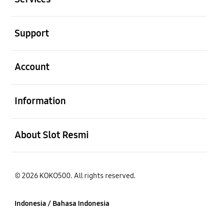
Buka
Support
Buka
Account
Buka
Information
Buka
About Slot Resmi
© 2026 KOKO500. All rights reserved.
Indonesia / Bahasa Indonesia