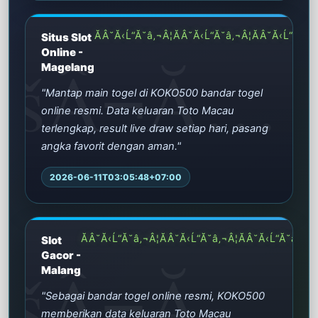
ĂÂ˘Ă‹Ĺ“Ă˘â‚¬Â¦ĂÂ˘Ă‹Ĺ“Ă˘â‚¬Â¦ĂÂ˘Ă‹Ĺ“Ă˘â‚
Situs Slot
Online -
Magelang
"Mantap main togel di KOKO500 bandar togel
online resmi. Data keluaran Toto Macau
terlengkap, result live draw setiap hari, pasang
angka favorit dengan aman."
2026-06-11T03:05:48+07:00
ĂÂ˘Ă‹Ĺ“Ă˘â‚¬Â¦ĂÂ˘Ă‹Ĺ“Ă˘â‚¬Â¦ĂÂ˘Ă‹Ĺ“Ă˘â‚¬Â¦
Slot
Gacor -
Malang
"Sebagai bandar togel online resmi, KOKO500
memberikan data keluaran Toto Macau