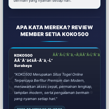
bermain yang nyaman setiap hari.
APA KATA MEREKA? REVIEW
MEMBER SETIA KOKO500
ĂÂ˘Ă‹Ĺ“Ă˘â‚¬Â¦ĂÂ˘Ă‹Ĺ“Ă˘â‚¬Â¦Ă
KOKO500
ĂÂ˘Ă˘â€šÂ¬Ă˘â‚¬Ĺ“
Surabaya
"KOKO500 Merupakan Situs Togel Online
Terpercaya Berfitur Premium dan Modern,
menawarkan akses cepat, permainan lengkap,
tampilan modern, serta pengalaman bermain
yang nyaman setiap hari."