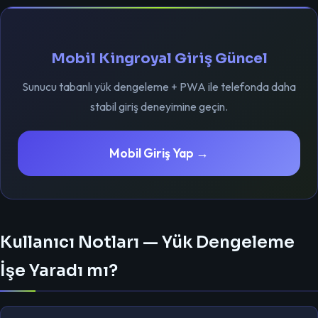
Mobil Kingroyal Giriş Güncel
Sunucu tabanlı yük dengeleme + PWA ile telefonda daha
stabil giriş deneyimine geçin.
Mobil Giriş Yap →
Kullanıcı Notları — Yük Dengeleme
İşe Yaradı mı?