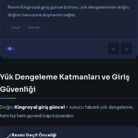
Tek oturum kuralı yoğunluğu azaltır; sunucu tabanlı
dengeleme daha uygun rotayı seçer.
Yük
Düğüm
‹
›
Yük Dengeleme Katmanları ve Giriş
Güvenliği
Doğru
Kingroyal giriş güncel
+ sunucu tabanlı yük dengeleme,
hem hız hem güvenli kapı kazandırır.
Resmi Geçit Önceliği
🔗