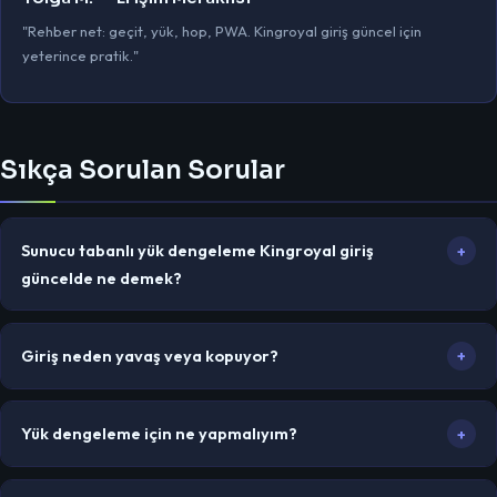
"Rehber net: geçit, yük, hop, PWA. Kingroyal giriş güncel için
yeterince pratik."
Sıkça Sorulan Sorular
Sunucu tabanlı yük dengeleme Kingroyal giriş
+
güncelde ne demek?
Trafiği tek sunucuda yığmak yerine resmi geçit üzerinden uygun
düğüme yönlendirerek Kingroyal girişinin daha stabil ve hızlı
Giriş neden yavaş veya kopuyor?
+
açılmasını sağlamaktır.
Yoğun düğüm, eski önbellek, uzun hop zinciri veya paralel
sekmeler yük dengeleme rotasını bozabilir.
Yük dengeleme için ne yapmalıyım?
+
Resmi Kingroyal giriş güncel butonunu kullanın, tek oturum açın,