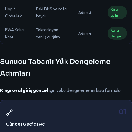
Hop /
Eski DNS ve rota
Kısa
Adım 3
açılış
Önbellek
kaydı
PWA Kalıcı
Tekrarlayan
Kalıcı
Adım 4
denge
Kapı
yanlış düğüm
Sunucu Tabanlı Yük Dengeleme
Adımları
Kingroyal giriş güncel
için yükü dengelemenin kısa formülü:
01
🔗
Güncel Geçidi Aç