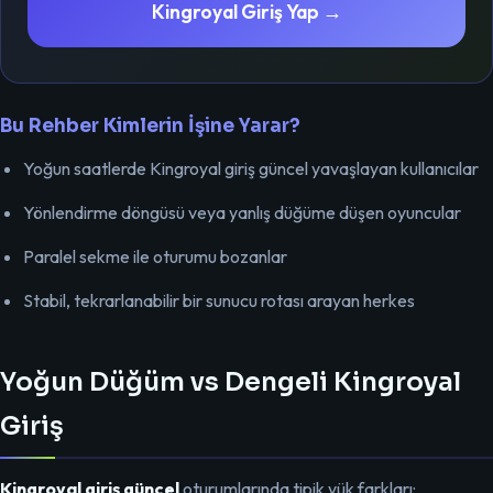
Kingroyal Giriş Yap →
Bu Rehber Kimlerin İşine Yarar?
Yoğun saatlerde Kingroyal giriş güncel yavaşlayan kullanıcılar
Yönlendirme döngüsü veya yanlış düğüme düşen oyuncular
Paralel sekme ile oturumu bozanlar
Stabil, tekrarlanabilir bir sunucu rotası arayan herkes
Yoğun Düğüm vs Dengeli Kingroyal
Giriş
Kingroyal giriş güncel
oturumlarında tipik yük farkları: