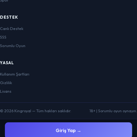
DESTEK
Canlı Destek
SSS
Sorumlu Oyun
YASAL
Kullanım Şartları
Gizlilik
Lisans
© 2026 Kingroyal — Tüm hakları saklıdır.
18+ | Sorumlu oyun oynayın.
Bu sayfa bilgilendirme amaçlıdır. Kumar faaliyetleri yasal düzenlemelere tabidir;
Giriş Yap →
18 yaşından küçüklerin katılımı yasaktır.