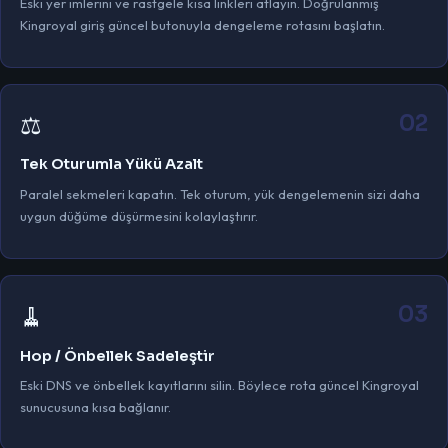
Eski yer imlerini ve rastgele kısa linkleri atlayın. Doğrulanmış
Kingroyal giriş güncel butonuyla dengeleme rotasını başlatın.
02
⚖️
Tek Oturumla Yükü Azalt
Paralel sekmeleri kapatın. Tek oturum, yük dengelemenin sizi daha
uygun düğüme düşürmesini kolaylaştırır.
03
🧹
Hop / Önbellek Sadeleştir
Eski DNS ve önbellek kayıtlarını silin. Böylece rota güncel Kingroyal
sunucusuna kısa bağlanır.