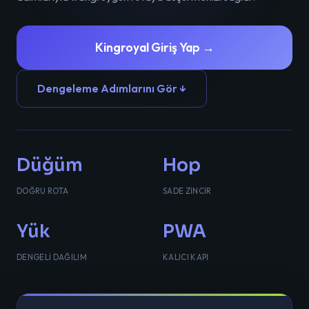
Kingroyal Giriş Yap →
Dengeleme Adımlarını Gör ↓
Düğüm
Hop
DOĞRU ROTA
SADE ZINCIR
Yük
PWA
DENGELI DAĞILIM
KALICI KAPI