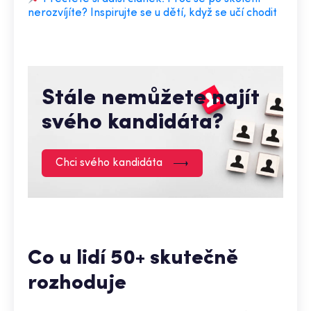
nerozvíjíte? Inspirujte se u dětí, když se učí chodit
Stále nemůžete najít
svého kandidáta?
Chci svého kandidáta
Co u lidí 50+ skutečně
rozhoduje