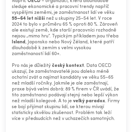
Napříč
OECD
– organizací, která dlouhodobě
sleduje ekonomické a pracovní trendy napříč
vyspělými zeměmi, je zaměstnanost lidí ve věku
55–64 let nižší
než u skupiny 25–54 let. V roce
2024 to bylo v průměru 65 % oproti 80 %. Zároveň
ale existují země, kde starší pracovníci rozhodně
nejsou „mimo hru“. Typickým příkladem jsou třeba
Island
, Japonsko nebo Nový Zéland, které patří
dlouhodobě k zemím s velmi vysokou
zaměstnaností lidí 60+.
Pro nás je důležitý
český kontext
. Data OECD
ukazují, že zaměstnavatelé jsou daleko méně
ochotní zvát a najímat kandidáty ve věku 55–65
než mladší ročníky. Jakmile je ale zaměstnají,
praxe bývá velmi dobrá: 89 % firem v ČR uvádí, že
tito zaměstnanci podávají stejný nebo lepší výkon
než mladší kolegové. A to je
velký paradox
. Firmy
se bojí přijímat skupinu lidí, se kterou mívají
statisticky skvělou zkušenost. Problém tak leží
více v předsudcích než v uchazečích samotných.