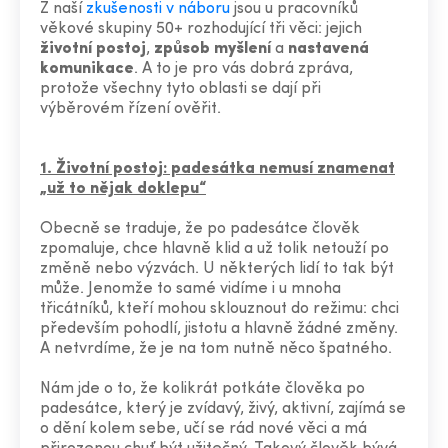
Z naší
zkušenosti v náboru
jsou u pracovníků
věkové skupiny 50+ rozhodující tři věci: jejich
životní postoj
,
způsob myšlení
a
nastavená
komunikace
. A to je pro vás dobrá zpráva,
protože všechny tyto oblasti se dají při
výběrovém řízení ověřit.
1. Životní postoj: padesátka nemusí znamenat
„už to nějak doklepu“
Obecně se traduje, že po padesátce člověk
zpomaluje, chce hlavně klid a už tolik netouží po
změně nebo výzvách. U některých lidí to tak být
může. Jenomže to samé vidíme i u mnoha
třicátníků, kteří mohou sklouznout do režimu: chci
především pohodlí, jistotu a hlavně žádné změny.
A netvrdíme, že je na tom nutně něco špatného.
Nám jde o to, že kolikrát potkáte člověka po
padesátce, který je zvídavý, živý, aktivní, zajímá se
o dění kolem sebe, učí se rád nové věci a má