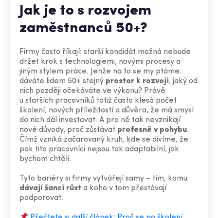
Jak je to s rozvojem
zaměstnanců 50+?
Firmy často říkají: starší kandidát možná nebude
držet krok s technologiemi, novými procesy a
jiným stylem práce. Jenže na to se my ptáme:
dáváte lidem 50+ stejný
prostor k rozvoji
, jaký od
nich později očekáváte ve výkonu? Právě
u starších pracovníků totiž často klesá počet
školení, nových příležitostí a důvěra, že má smysl
do nich dál investovat. A pro ně tak nevznikají
nové důvody, proč zůstávat
profesně v pohybu
.
Čímž vzniká začarovaný kruh, kde se divíme, že
pak tito pracovníci nejsou tak adaptabilní, jak
bychom chtěli.
Tyto bariéry si firmy vytvářejí samy – tím, komu
dávají šanci růst
a koho v tom přestávají
podporovat.
Přečtete si další článek: Proč se po školení