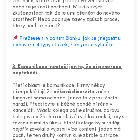
změnách, které zažil. Jestli nové věci shazuje,
nebo se je snaží pochopit. Mluví o svých
zkušenostech tak, že je umí přenést do nového
prostředí? Nebo popisuje zajetý způsob práce,
který nechce měnit?
Přečtete si v dalším článku: Jak se (ne)ptát u
pohovoru: 4 typy otázek, kterým se vyhněte
3. Komunikace: nestačí jen to, že si generace
nepřekáží
Třetí oblastí je komunikace. Firmy někdy
předpokládají, že
věková diverzita
začne
fungovat sama od sebe. Jenže to v praxi často
naráží. Představte si běžné pondělní ráno v
kanceláři. Mladší kolega pošle stručnou zprávu
kolegovi na Slack a očekává rychlou reakci, aby se
rovnou pustil do úkolu. Starší kolega by si raději
nejdřív zavolal a vyjasnil více kontext. Jeden má
pocit, že ten druhý komunikuje zbrkle a stroze.