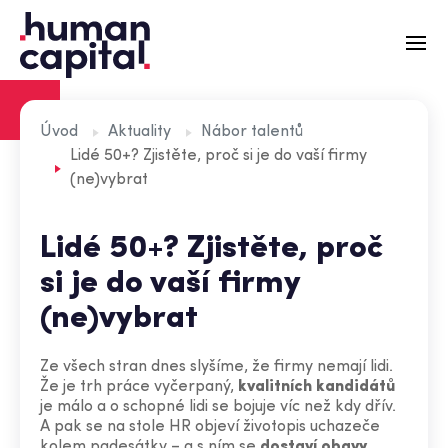
Recruitment
Úvod
Aktuality
Nábor talentů
Lidé 50+? Zjistěte, proč si je do vaší firmy
Externí HR
(ne)vybrat
Zátěžové simulace
Lidé 50+? Zjistěte, proč
Aktuality
si je do vaší firmy
O nás
(ne)vybrat
Tým
Ze všech stran dnes slyšíme, že firmy nemají lidi.
Kontakt
Že je trh práce vyčerpaný,
kvalitních kandidátů
je málo a o schopné lidi se bojuje víc než kdy dřív.
A pak se na stole HR objeví životopis uchazeče
kolem padesátky – a s ním se
dostaví obavy
.