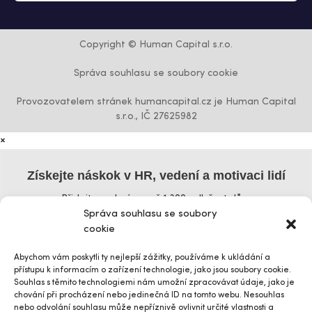
Copyright © Human Capital s.r.o.
Správa souhlasu se soubory cookie
Provozovatelem stránek humancapital.cz je Human Capital
s.r.o., IČ 27625982
×
Získejte náskok v HR, vedení a motivaci lidí
Přidejte se k více než 1 300 odběratelům
Správa souhlasu se soubory
Křestní jméno
cookie
Abychom vám poskytli ty nejlepší zážitky, používáme k ukládání a
přístupu k informacím o zařízení technologie, jako jsou soubory cookie.
Příjmení
Souhlas s těmito technologiemi nám umožní zpracovávat údaje, jako je
chování při procházení nebo jedinečná ID na tomto webu. Nesouhlas
nebo odvolání souhlasu může nepříznivě ovlivnit určité vlastnosti a