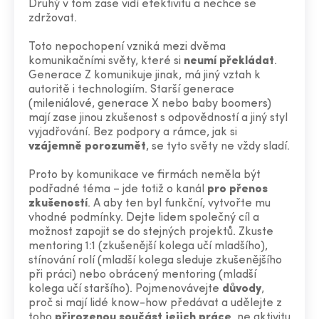
Druhý v tom zase vidí efektivitu a nechce se
zdržovat.
Toto nepochopení vzniká mezi dvěma
komunikačními světy, které si
neumí překládat
.
Generace Z komunikuje jinak, má jiný vztah k
autoritě i technologiím. Starší generace
(mileniálové, generace X nebo baby boomers)
mají zase jinou zkušenost s odpovědností a jiný styl
vyjadřování. Bez podpory a rámce, jak si
vzájemně porozumět
, se tyto světy ne vždy sladí.
Proto by komunikace ve firmách neměla být
podřadné téma – jde totiž o kanál
pro přenos
zkušeností
. A aby ten byl funkční, vytvořte mu
vhodné podmínky. Dejte lidem společný cíl a
možnost zapojit se do stejných projektů. Zkuste
mentoring 1:1 (zkušenější kolega učí mladšího),
stínování rolí (mladší kolega sleduje zkušenějšího
při práci) nebo obrácený mentoring (mladší
kolega učí staršího). Pojmenovávejte
důvody
,
proč si mají lidé know-how předávat a udělejte z
toho
přirozenou součást jejich práce
, ne aktivitu