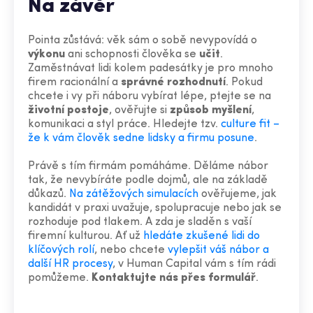
Na závěr
Pointa zůstává: věk sám o sobě nevypovídá o
výkonu
ani schopnosti člověka se
učit
.
Zaměstnávat lidi kolem padesátky je pro mnoho
firem racionální a
správné rozhodnutí
. Pokud
chcete i vy při náboru vybírat lépe, ptejte se na
životní postoje
, ověřujte si
způsob myšlení
,
komunikaci a styl práce. Hledejte tzv.
culture fit –
že k vám člověk sedne lidsky a firmu posune
.
Právě s tím firmám pomáháme. Děláme nábor
tak, že nevybíráte podle dojmů, ale na základě
důkazů.
Na zátěžových simulacích
ověřujeme, jak
kandidát v praxi uvažuje, spolupracuje nebo jak se
rozhoduje pod tlakem. A zda je sladěn s vaší
firemní kulturou. Ať už
hledáte zkušené lidi do
klíčových rolí
, nebo chcete
vylepšit váš nábor a
další HR procesy
, v Human Capital vám s tím rádi
pomůžeme.
Kontaktujte nás přes formulář
.