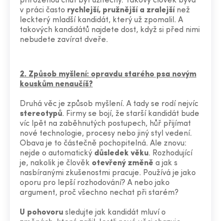
přirozenou chuť být užitečný. Takový člověk bývá
v práci často
rychlejší, pružnější a zralejší
než
leckterý mladší kandidát, který už zpomalil. A
takových kandidátů najdete dost, když si před nimi
nebudete zavírat dveře.
2. Způsob myšlení: opravdu starého psa novým
kouskům nenaučíš?
Druhá věc je způsob myšlení. A tady se rodí nejvíc
stereotypů
. Firmy se bojí, že starší kandidát bude
víc lpět na zaběhnutých postupech, hůř přijímat
nové technologie, procesy nebo jiný styl vedení.
Obava je to částečně pochopitelná. Ale znovu:
nejde o automatický
důsledek věku
. Rozhodující
je, nakolik je člověk
otevřený změně
a jak s
nasbíranými zkušenostmi pracuje. Používá je jako
oporu pro lepší rozhodování? A nebo jako
argument, proč všechno nechat při starém?
U pohovoru
sledujte jak kandidát mluví o