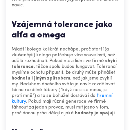
navíc.
Vzájemná tolerance jako
alfa a omega
Mladší kolega kolikrát nechápe, proč starší (a
zkušenější) kolega potřebuje více souvislostí, než
udělá rozhodnutí. Pokud mezi lidmi ve firmě
chybí
tolerance
, těžce spolu budou fungovat. Tolerancí
myslíme ochotu připustit, že druhý může přinášet
hodnotu i jiným způsobem
, než jak jsme zvyklí
my. Neduhem dnešního světa je navíc rozdělovat
lidi na rozdílné tábory ("když nejsi se mnou, jsi
proti mně") a to se bohužel dostává i do
firemní
kultury
. Pokud mají různé generace ve firmě
táhnout za jeden provaz, musí mít jasno v tom,
proč danou práci dělají a jaké
hodnoty je spojují
.