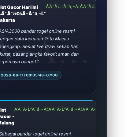
¦ĂÂ˘Ă‹Ĺ“Ă˘â‚¬Â¦ĂÂ˘Ă‹Ĺ“Ă˘â‚¬Â¦ĂÂ˘Ă‹Ĺ“Ă˘â‚¬Â¦
ĂÂ˘Ă‹Ĺ“Ă˘â‚¬Â¦ĂÂ˘Ă‹Ĺ“Ă˘â‚¬Â¦ĂÂ˘Ă‹Ĺ“Ă˘
lot Gacor Hari Ini
Â˘Ă˘â€šÂ¬Ă˘â‚¬Ĺ“
akarta
ASIA3000 bandar togel online resmi
engan data keluaran Toto Macau
erlengkap. Result live draw setiap hari
kurat, pasang angka favorit aman dan
erpercaya banget."
2026-06-11T03:05:48+07:00
â‚¬Â¦ĂÂ˘Ă‹Ĺ“Ă˘â‚¬Â¦ĂÂ˘Ă‹Ĺ“Ă˘â‚¬Â¦
ĂÂ˘Ă‹Ĺ“Ă˘â‚¬Â¦ĂÂ˘Ă‹Ĺ“Ă˘â‚¬Â¦ĂÂ˘Ă‹Ĺ“Ă˘â‚¬Â¦ĂÂ˘Ă‹Ĺ“Ă
lot
acor -
alang
Sebagai bandar togel online resmi,