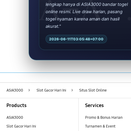
lengkap hanya di ASIA3000 bandar togel
online resmi. Live draw harian, pasang
togel nyaman karena aman dan hasil
akurat."
2026-06-11T03:05:48+07:00
ASIA3000
>
Slot Gacor Hari Ini
>
Situs Slot Online
Footer Navigation
Products
Services
ASIA3000
Promo & Bonus Harian
Slot Gacor Hari Ini
Turnamen & Event