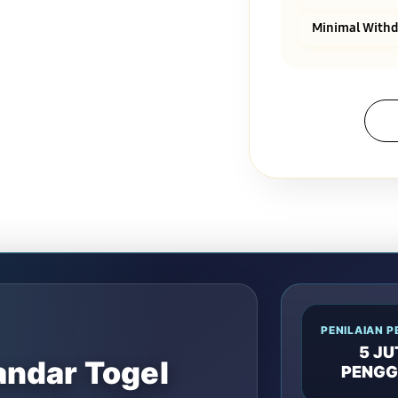
Minimal Withd
PENILAIAN 
5 JU
ndar Togel
PENG