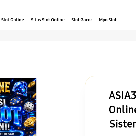
s Slot Online
Situs Slot Online
Slot Gacor
Mpo Slot
ASIA3
Onlin
Siste