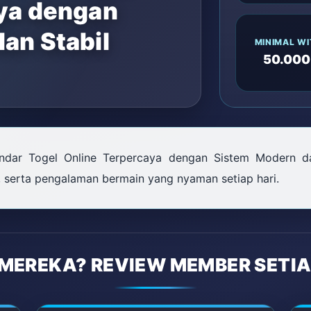
ya dengan
an Stabil
MINIMAL W
50.000
ar Togel Online Terpercaya dengan Sistem Modern da
 serta pengalaman bermain yang nyaman setiap hari.
MEREKA? REVIEW MEMBER SETI