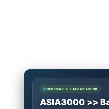
Layer Popup Close
INFORMASI PILIHAN ASIA3000
ASIA3000 >> Ba