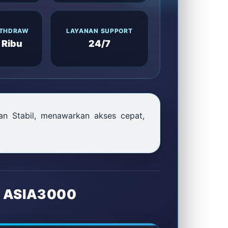
ITHDRAW
LAYANAN SUPPORT
 Ribu
24/7
n Stabil, menawarkan akses cepat,
A ASIA3000