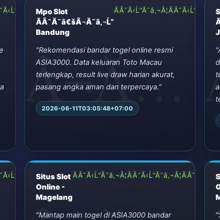
Â˘Ă‹Ĺ“Ă˘â‚¬Â¦ĂÂ˘Ă‹Ĺ“Ă˘â‚¬Â¦ĂÂ˘Ă‹Ĺ“Ă˘â‚¬Â¦ĂÂ˘Ă‹Ĺ“Ă˘â‚¬Â¦
ĂÂ˘Ă‹Ĺ“Ă˘â‚¬Â¦ĂÂ˘Ă‹Ĺ“Ă˘â‚¬Â
Mpo Slot
S
ĂÂ˘Ă˘â€šÂ¬Ă˘â‚¬Ĺ“
Ă
Bandung
J
e
"Rekomendasi bandar togel online resmi
"
ASIA3000. Data keluaran Toto Macau
d
terlengkap, result live draw harian akurat,
t
ta
pasang angka aman dan terpercaya."
a
t
2026-06-11T03:05:48+07:00
Â˘Ă‹Ĺ“Ă˘â‚¬Â¦ĂÂ˘Ă‹Ĺ“Ă˘â‚¬Â¦ĂÂ˘Ă‹Ĺ“Ă˘â‚¬Â¦ĂÂ˘Ă‹Ĺ“Ă˘â‚¬Â¦
ĂÂ˘Ă‹Ĺ“Ă˘â‚¬Â¦ĂÂ˘Ă‹Ĺ“Ă˘â‚¬Â¦ĂÂ˘Ă‹Ĺ“Ă˘
Situs Slot
S
Online -
G
Magelang
M
"Mantap main togel di ASIA3000 bandar
"