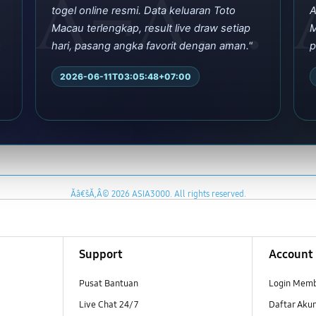
togel online resmi. Data keluaran Toto
A
Macau terlengkap, result live draw setiap
M
hari, pasang angka favorit dengan aman."
p
2026-06-11T03:05:48+07:00
Ăâ€šĂ‚Â© 2026 ASIA3000. All rights reserved.
Support
Account
Pusat Bantuan
Login Mem
Live Chat 24/7
Daftar Aku