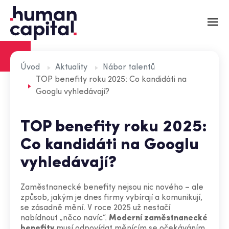
Recruitment
Úvod
Aktuality
Nábor talentů
TOP benefity roku 2025: Co kandidáti na
Externí HR
Googlu vyhledávají?
Zátěžové simulace
TOP benefity roku 2025:
Aktuality
Co kandidáti na Googlu
O nás
vyhledávají?
Tým
Zaměstnanecké benefity nejsou nic nového – ale
Kontakt
způsob, jakým je dnes firmy vybírají a komunikují,
se zásadně mění. V roce 2025 už nestačí
nabídnout „něco navíc“.
Moderní zaměstnanecké
benefity
musí odpovídat měnícím se očekáváním