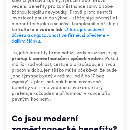
Když chybí důvěra, smysl práce nebo férové
vedení, benefity pro zaměstnance samy o sobě
žádnou loajalitu nevybudují. Právě proto nestačí
investovat pouze do výhod – stěžejní je přemýšlet
o benefitech jako o součásti komplexního přístupu
ke
kultuře a vedení lidí
.
O tom, jak budovat
důvěru a angažovanost ve firmě, si přečtěte v
dalším článku.
To, jaké benefity firma nabízí, vždy prozrazuje její
přístup k zaměstnancům i způsob vedení
. Pokud
má lídr rád volnost, cestuje a přizpůsobuje si svou
pracovní dobu, jen těžko může očekávat, že bude
jeho tým spokojený v režimu „od 8 do 17 bez
výjimky“. Úplně jinak pak budou nastavené
benefity ve firmě vedené člověkem, který
preferuje každodenní přítomnost v kanceláři s
pevnými hodinami.
Co jsou
moderní
zaměstnanecké benefity
?