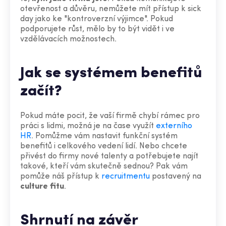
otevřenost a důvěru, nemůžete mít přístup k sick
day jako ke "kontroverzní výjimce". Pokud
podporujete růst, mělo by to být vidět i ve
vzdělávacích možnostech.
Jak se systémem benefitů
začít?
Pokud máte pocit, že vaší firmě chybí rámec pro
práci s lidmi, možná je na čase využít
externího
HR
. Pomůžme vám nastavit funkční systém
benefitů i celkového vedení lidí. Nebo chcete
přivést do firmy nové talenty a potřebujete najít
takové, kteří vám skutečně sednou? Pak vám
pomůže náš přístup k
recruitmentu
postavený na
culture fitu
.
Shrnutí na závěr