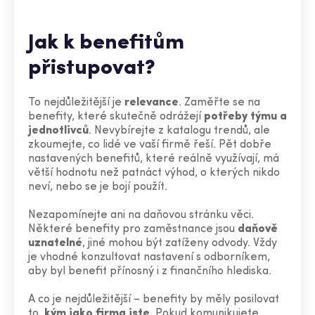
Jak k benefitům
přistupovat?
To nejdůležitější je
relevance
. Zaměřte se na
benefity, které skutečně odrážejí
potřeby týmu a
jednotlivců
. Nevybírejte z katalogu trendů, ale
zkoumejte, co lidé ve vaší firmě řeší. Pět dobře
nastavených benefitů, které reálně využívají, má
větší hodnotu než patnáct výhod, o kterých nikdo
neví, nebo se je bojí použít.
Nezapomínejte ani na daňovou stránku věci.
Některé benefity pro zaměstnance jsou
daňově
uznatelné
, jiné mohou být zatíženy odvody. Vždy
je vhodné konzultovat nastavení s odborníkem,
aby byl benefit přínosný i z finančního hlediska.
A co je nejdůležitější – benefity by měly posilovat
to,
kým jako firma jste
. Pokud komunikujete