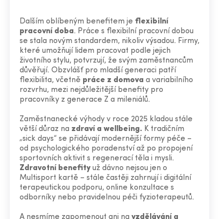
Dalším oblíbeným benefitem je
flexibilní
pracovní doba
. Práce s flexibilní pracovní dobou
se stala novým standardem, nikoliv výsadou. Firmy,
které umožňují lidem pracovat podle jejich
životního stylu, potvrzují, že svým zaměstnancům
důvěřují. Obzvlášť pro mladší generaci patří
flexibilita, včetně
práce z domova
a variabilního
rozvrhu, mezi nejdůležitější benefity pro
pracovníky z generace Z a mileniálů.
Zaměstnanecké výhody v roce 2025 kladou stále
větší důraz na
zdraví a wellbeing.
K tradičním
„sick days“ se přidávají modernější formy péče –
od psychologického poradenství až po propojení
sportovních aktivit s regenerací těla i mysli.
Zdravotní benefity
už dávno nejsou jen o
Multisport kartě – stále častěji zahrnují i digitální
terapeutickou podporu, online konzultace s
odborníky nebo pravidelnou péči fyzioterapeutů.
A nesmíme zapomenout ani na
vzdělávání a