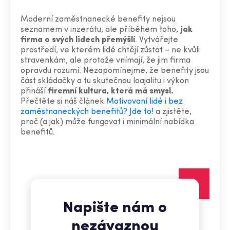
Moderní zaměstnanecké benefity nejsou
seznamem v inzerátu, ale příběhem toho,
jak
firma
o svých lidech
přemýšlí
. Vytvářejte
prostředí, ve kterém lidé chtějí zůstat – ne kvůli
stravenkám, ale protože vnímají, že jim firma
opravdu rozumí. Nezapomínejme, že benefity jsou
část skládačky a tu skutečnou loajalitu i výkon
přináší
firemní kultura, která má smysl.
Přečtěte si náš článek
Motivovaní lidé i bez
zaměstnaneckých benefitů? Jde to!
a zjistěte,
proč (a jak) může fungovat i minimální nabídka
benefitů.
Napište nám o
nezávaznou