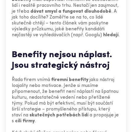
lidí i realitě pracovního trhu. Nestačí jen zaujmout,
je třeba
dávat smysl a
fungovat
dlouhodobě
. A
jak toho docílíte? Zaměřte se na to, co lidé
skutečně chtějí – tento článek vám poskytne
výsledky průzkumu, jaké benefity kandidáti
nejčastěji ve vyhledávačích (např. Googlu)
hledají
.
Benefity nejsou náplast.
Jsou strategický nástroj
Řada firem vnímá
firemní benefity
jako nástroj
loajality nebo motivace. Jenže si musíme
připomenout, že benefit není náplastí na špatnou
kulturu, nedostatečné vedení nebo přetížené
týmy. Pokud má být efektivní, musí být součástí
širší strategie – promyšleného přístupu, který
staví na
skutečných potřebách lidí
a propojuje je
s
cíli firmy
.