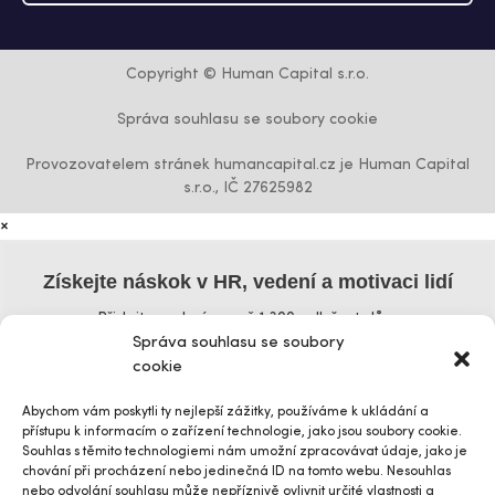
Copyright © Human Capital s.r.o.
Správa souhlasu se soubory cookie
Provozovatelem stránek humancapital.cz je Human Capital
s.r.o., IČ 27625982
×
Získejte náskok v HR, vedení a motivaci lidí
Přidejte se k více než 1 300 odběratelům
Správa souhlasu se soubory
Křestní jméno
cookie
Abychom vám poskytli ty nejlepší zážitky, používáme k ukládání a
přístupu k informacím o zařízení technologie, jako jsou soubory cookie.
Příjmení
Souhlas s těmito technologiemi nám umožní zpracovávat údaje, jako je
chování při procházení nebo jedinečná ID na tomto webu. Nesouhlas
nebo odvolání souhlasu může nepříznivě ovlivnit určité vlastnosti a