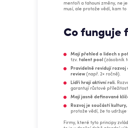
mentoři a tahouni změny, ne je
musí, ale protože vědí, kam to
Co funguje 
Mají přehled o lidech s po
tzv.
talent pool
(zásobník t
Pravidelně revidují rozvoj 
review
(např. 2× ročně).
Lídři hrají aktivní roli.
Rozvo
garantují růstové příležitost
Mají jasně definované klíč
Rozvoj je součástí kultury
protože vědí, že to udržuj
Firmy, které tyto principy zvlád