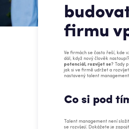
budovat
firmu v
Ve firmách se často řeší, kde vz
dál, když nový člověk nastoupí?
potenciál, rozvíjet se
? Tady p
jak si ve firmě udržet a rozvíje
nastavený talent management 
Co si pod t
Talent management není složitý 
se rozvíjejí. Dokážete je zapoj