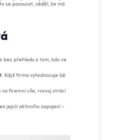
to se posouvat, věděl, že má
vá
e bez přehledu o tom, kdo ve
t
. Když firma vyhodnocuje lidi
na firemní cíle, rozvoj ztrácí
ez jejich aktivního zapojení –