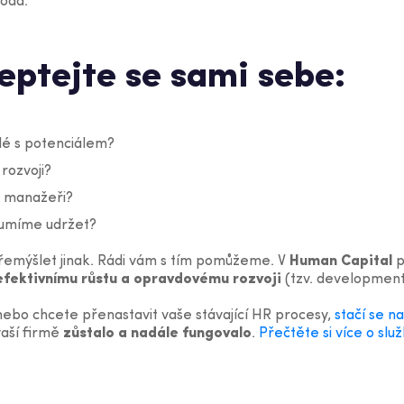
hoda.
eptejte se sami sebe:
idé s potenciálem?
rozvoji?
ch manažeři?
di umíme udržet?
přemýšlet jinak. Rádi vám s tím pomůžeme. V
Human Capital
p
efektivnímu růstu a opravdovému rozvoji
(tzv. development
ebo chcete přenastavit vaše stávající HR procesy,
stačí se na
vaší firmě
zůstalo a nadále fungovalo
.
Přečtěte si více o sl