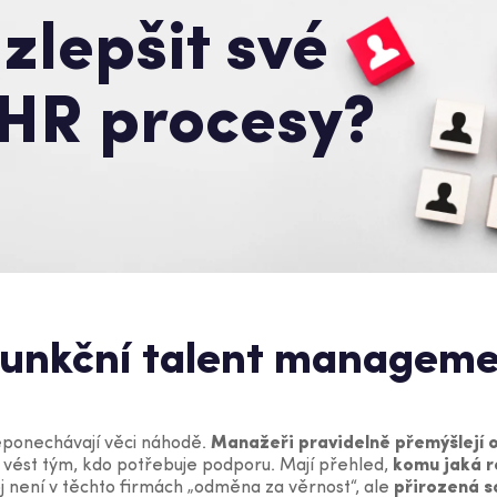
zlepšit své
 HR procesy?
funkční talent manageme
neponechávají věci náhodě.
Manažeři pravidelně přemýšlejí o
 vést tým, kdo potřebuje podporu. Mají přehled,
komu jaká r
oj není v těchto firmách „odměna za věrnost“, ale
přirozená s