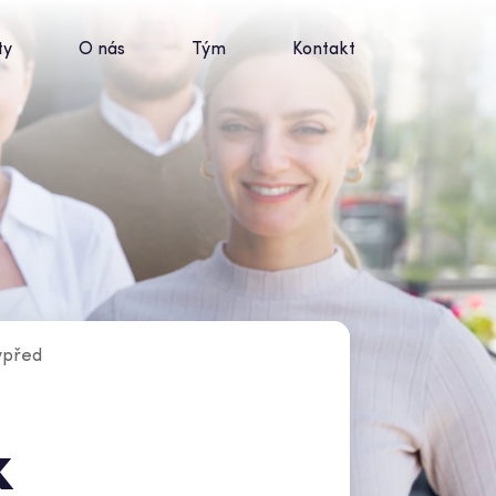
ty
O nás
Tým
Kontakt
vpřed
k