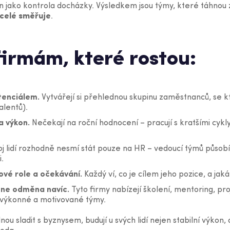
n jako kontrola docházky. Výsledkem jsou týmy, které táhnou 
celé směřuje
.
firmám, které rostou:
tenciálem.
Vytvářejí si přehlednou skupinu zaměstnanců, se k
alentů).
a výkon.
Nečekají na roční hodnocení – pracují s kratšími cykl
j lidí rozhodně nesmí stát pouze na HR – vedoucí týmů působ
i.
ové role a očekávání.
Každý ví, co je cílem jeho pozice, a jak
, ne odměna navíc.
Tyto firmy nabízejí školení, mentoring, pro
e výkonné a motivované týmy.
nou sladit s byznysem, budují u svých lidí nejen stabilní výkon,