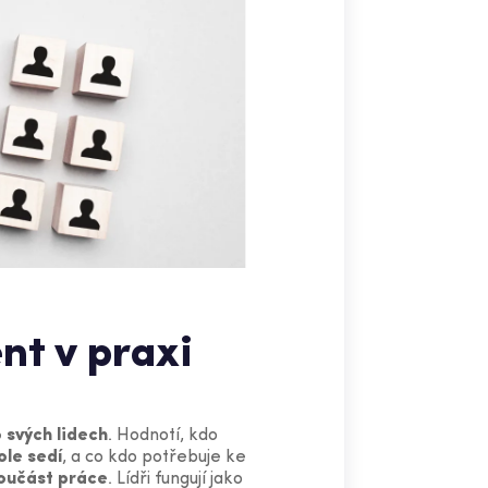
nt v praxi
 svých lidech
. Hodnotí, kdo
ole sedí
, a co kdo potřebuje ke
oučást práce
. Lídři fungují jako