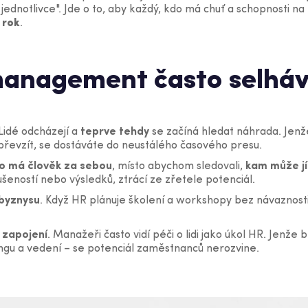
dnotlivce". Jde o to, aby každý, kdo má chuť a schopnosti na 
 rok
.
management často selhá
 Lidé odcházejí a
teprve tehdy
se začíná hledat náhrada. Jenž
 převzít, se dostáváte do neustálého časového presu.
o má člověk za sebou
, místo abychom sledovali,
kam může jí
ušeností nebo výsledků, ztrácí ze zřetele potenciál.
 byznysu
. Když HR plánuje školení a workshopy bez návaznosti 
 zapojení
. Manažeři často vidí péči o lidi jako úkol HR. Jenže b
gu a vedení – se potenciál zaměstnanců nerozvine.