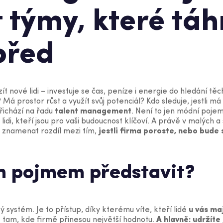
 týmy, které tá
před
ít nové lidi – investuje se čas, peníze i energie do hledání tě
 Má prostor růst a využít svůj potenciál? Kdo sleduje, jestli má
řichází na řadu
talent management
. Není to jen módní pojem
t lidi, kteří jsou pro vaši budoucnost klíčoví. A právě v malýc
znamenat rozdíl mezi tím,
jestli firma poroste, nebo bude 
ím pojmem představit?
systém. Je to přístup, díky kterému víte, kteří lidé
u vás ma
it tam, kde firmě přinesou největší hodnotu.
A hlavně: udržíte 