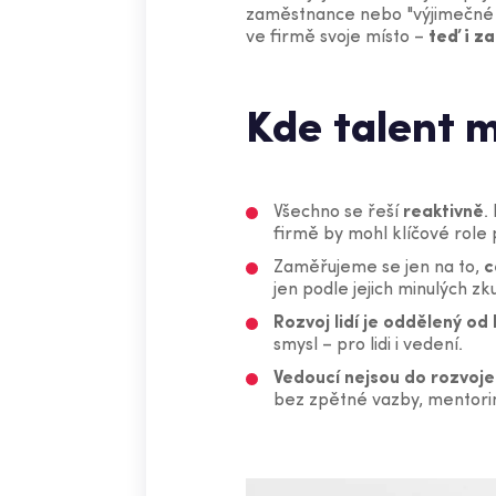
zaměstnance nebo "výjimečné je
ve firmě svoje místo –
teď i za
Kde talent 
Všechno se řeší
reaktivně
.
firmě by mohl klíčové role
Zaměřujeme se jen na to,
c
jen podle jejich minulých zk
Rozvoj lidí je oddělený od
smysl – pro lidi i vedení.
Vedoucí nejsou do rozvoje
bez zpětné vazby, mentorin