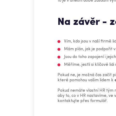
to je v dnešní době zásadní vý
Na závěr - z
Vím, kdo jsou v naší firmě l
Mám plán, jak je podpořit v 
Jsou do toho zapojení i jeji
Měříme, jestli si klíčové li
Pokud ne, je možná čas začít 
které pomohou vašim lidem k
Pokud nemáte vlastní HR tým n
aby to, co v HR nastavíme, ve 
kontaktujte přes formulář.