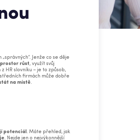
hnou
ch „správných“. Jenže co se děje
prostor růst
, využít svůj
 z HR slovníku – je to způsob,
h a středních firmách může dobře
stát na místě
.
jí potenciál
. Máte přehled, jak
je
. Nejde jen o nejvýkonnější