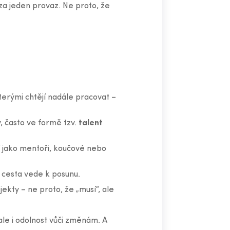
za jeden provaz. Ne proto, že
terými chtějí nadále pracovat –
y, často ve formě tzv.
talent
í jako mentoři, koučové nebo
á cesta vede k posunu.
jekty – ne proto, že „musí“, ale
 ale i odolnost vůči změnám. A