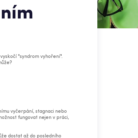
 ním
vyskočí "syndrom vyhoření".
emůže?
nímu vyčerpání, stagnaci nebo
ožnost fungovat nejen v práci,
ůže dostat až do posledního