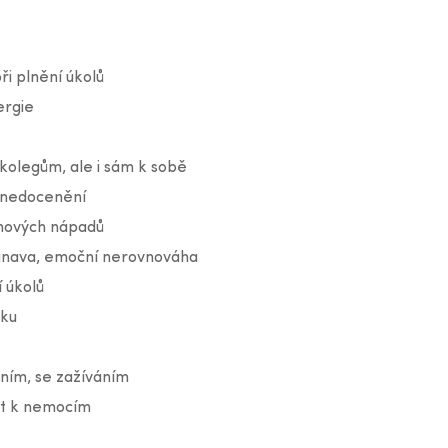
ři plnění úkolů
ergie
e kolegům, ale i sám k sobě
t nedocenění
 nových nápadů
 únava, emoční nerovnováha
 úkolů
nku
ním, se zažíváním
st k nemocím