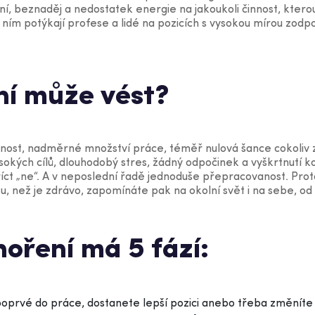
ní, beznaděj a nedostatek energie na jakoukoli činnost, ktero
 s ním potýkají profese a lidé na pozicích s vysokou mírou zod
ní může vést?
ědnost, nadměrné množství práce, téměř nulová šance cokoliv
vysokých cílů, dlouhodobý stres, žádný odpočinek a vyškrtnutí k
ct „ne“. A v neposlední řadě jednoduše přepracovanost. Proto
su, než je zdrávo, zapomínáte pak na okolní svět i na sebe, od
oření má 5 fází:
poprvé do práce, dostanete lepší pozici anebo třeba změníte 