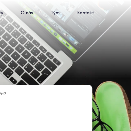
ty
O nás
Tým
Kontakt
it?