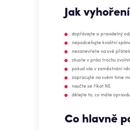
Jak vyhoření
dopřávejte si pravidelný od
nepodceňujte kvalitní spá
nezanevřete na své přátel
zkuste v práci trochu zvolni
pokud vás v zaměstnání ně
zapracujte na svém time 
naučte se říkat NE
dělejte to, co máte opravdu
Co hlavně 