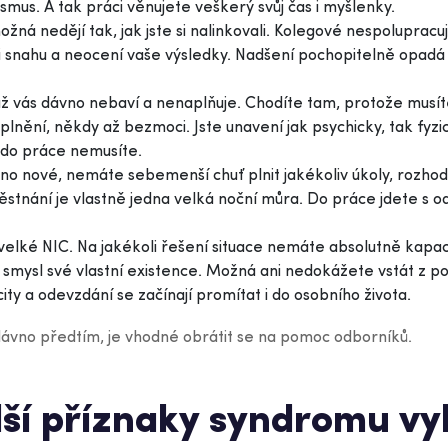
asmus. A tak práci věnujete veškerý svůj čas i myšlenky.
ožná nedějí tak, jak jste si nalinkovali. Kolegové nespolupracuj
 snahu a neocení vaše výsledky. Nadšení pochopitelně opadá a 
ž vás dávno nebaví a nenaplňuje. Chodíte tam, protože musí
lnění, někdy až bezmoci. Jste unavení jak psychicky, tak fyzick
y do práce nemusíte.
o nové, nemáte sebemenší chuť plnit jakékoliv úkoly, rozho
stnání je vlastně jedna velká noční můra. Do práce jdete s o
 velké NIC. Na jakékoli řešení situace nemáte absolutně kapaci
 smysl své vlastní existence. Možná ani nedokážete vstát z pos
ity a odevzdání se začínají promítat i do osobního života.
dávno předtím, je vhodné obrátit se na pomoc odborníků.
alší příznaky syndromu v