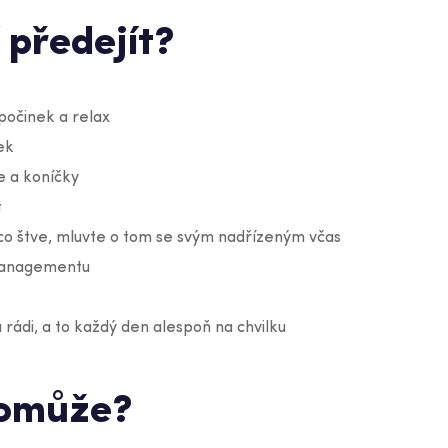
 předejít?
počinek a relax
nek
e a koníčky
t
co štve, mluvte o tom se svým nadřízeným včas
managementu
 rádi, a to každý den alespoň na chvilku
pomůže?