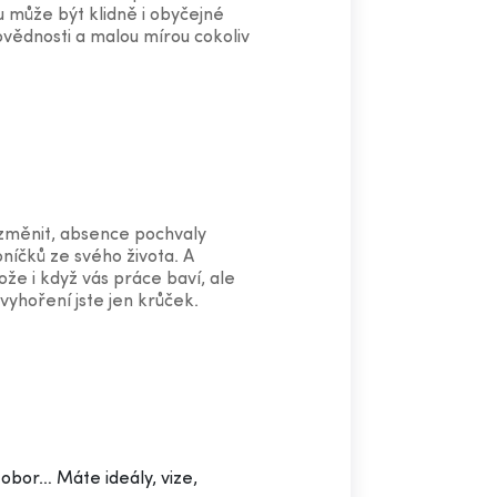
u může být klidně i obyčejné
povědnosti a malou mírou cokoliv
 změnit, absence pochvaly
oníčků ze svého života. A
že i když vás práce baví, ale
 vyhoření jste jen krůček.
obor… Máte ideály, vize,