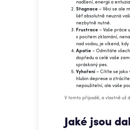
nadšení, energii a entuzi
Stagnace
– Věci se ale m
šéf absolutně neuzná vaši
nezbytně nutné.
Frustrace
– Vaše práce u
s pocitem zklamání, nenap
nad vodou, je víkend, kd
Apatie
– Odmítáte všechn
dopředu a celé vaše zamě
spráskaný pes.
Vyhoření
– Cítíte se jako
hlubin deprese a ztrácíte
nepoužitelní, ale vaše poc
V tomto případě, a vlastně už 
Jaké jsou d