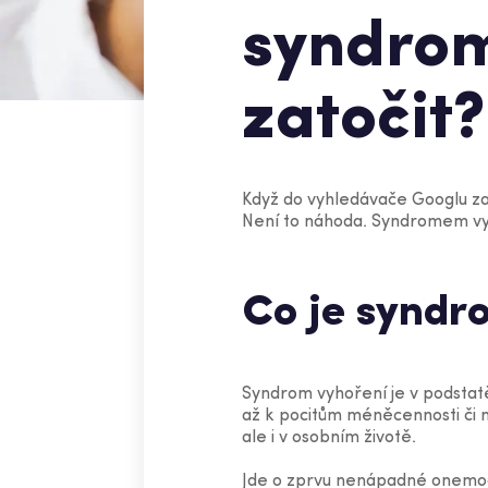
syndrom
zatočit?
Když do vyhledávače Googlu za
Není to náhoda. Syndromem vyh
Co je syndr
Syndrom vyhoření je v podstat
až k pocitům méněcennosti či 
ale i v osobním životě.
Jde o zprvu nenápadné onemocn