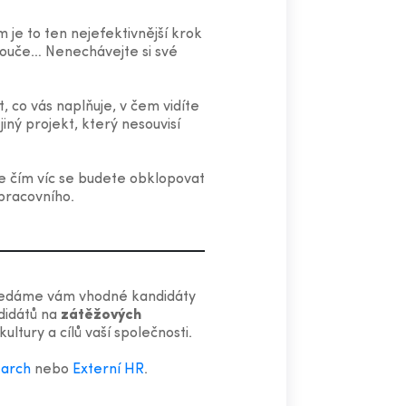
m je to ten nejefektivnější krok
 kouče… Nenechávejte si své
 co vás naplňuje, v čem vidíte
iný projekt, který nesouvisí
Ale čím víc se budete obklopovat
 pracovního.
edáme vám vhodné kandidáty
didátů na
zátěžových
ultury a cílů vaší společnosti.
earch
nebo
Externí HR
.