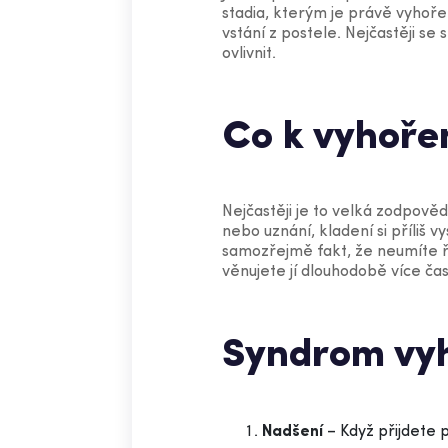
stadia, kterým je právě vyhoře
vstání z postele. Nejčastěji se
ovlivnit.
Co k vyhoře
Nejčastěji je to velká zodpov
nebo uznání, kladení si příliš 
samozřejmě fakt, že neumíte ří
věnujete jí dlouhodobě více ča
Syndrom vyh
Nadšení
– Když přijdete 