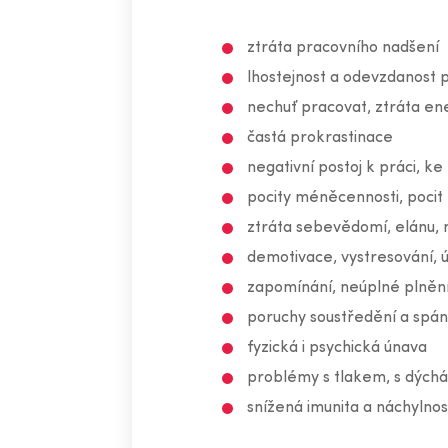
ztráta pracovního nadšení
lhostejnost a odevzdanost p
nechuť pracovat, ztráta en
častá prokrastinace
negativní postoj k práci, k
pocity méněcennosti, poci
ztráta sebevědomí, elánu,
demotivace, vystresování,
zapomínání, neúplné plnění
poruchy soustředění a spá
fyzická i psychická únava
problémy s tlakem, s dýchá
snížená imunita a náchylno