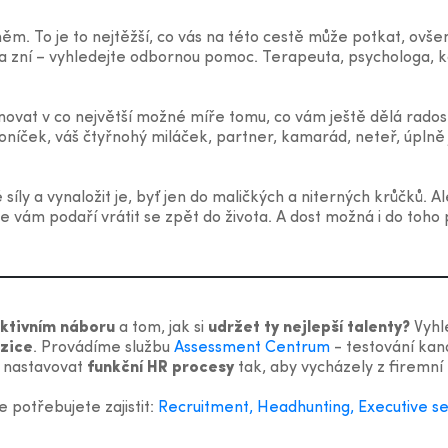
 něm. To je to nejtěžší, co vás na této cestě může potkat, ovše
ada zní – vyhledejte odbornou pomoc. Terapeuta, psychologa,
at v co největší možné míře tomu, co vám ještě dělá radost,
oníček, váš čtyřnohý miláček, partner, kamarád, neteř, úplně j
íly a vynaložit je, byť jen do maličkých a niterných krůčků. 
e vám podaří vrátit se zpět do života. A dost možná i do toho
ktivním náboru
a tom, jak si
udržet ty nejlepší talenty?
Vyhl
zice
. Provádíme službu
Assessment Centrum
- testování kan
 nastavovat
funkční HR procesy
tak, aby vycházely z firemní k
e potřebujete zajistit:
Recruitment, Headhunting, Executive s