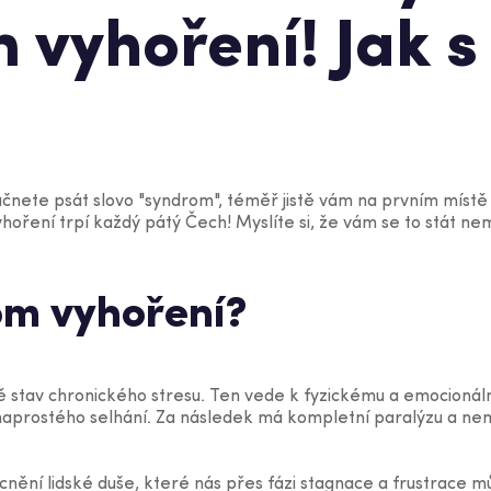
 vyhoření! Jak s
čnete psát slovo "syndrom", téměř jistě vám na prvním místě 
oření trpí každý pátý Čech! Myslíte si, že vám se to stát n
om vyhoření?
ě stav chronického stresu. Ten vede k fyzickému a emocionál
naprostého selhání. Za následek má kompletní paralýzu a nem
ění lidské duše, které nás přes fázi stagnace a frustrace m