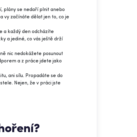
í, plány se nedaří plnit anebo
vy začínáte dělat jen to, co je
te a každý den odcházíte
y a jediné, co vás ještě drží
dně nic nedokážete posunout
dporem a z práce jdete jako
tu, ani sílu. Propadáte se do
tele. Nejen, že v práci jste
yhoření?