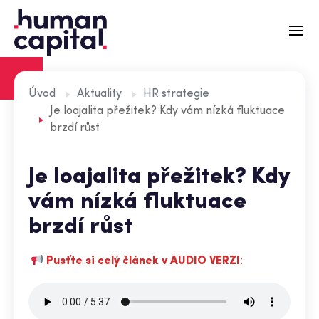
Recruitment
Úvod
Aktuality
HR strategie
Je loajalita přežitek? Kdy vám nízká fluktuace
Externí HR
brzdí růst
Zátěžové simulace
Je loajalita přežitek? Kdy
Aktuality
vám nízká fluktuace
O nás
brzdí růst
Tým
Pusťte si celý článek v AUDIO VERZI
:
Kontakt