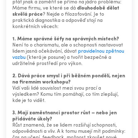
ptát jinak a zaměřit se přímo na jádro problému:
Máme firmu, ve které se dá
dlouhodobě dělat
skvělá práce
? Nejde o filozofování. Je to
praktická diagnostika a odpověď stojí na
konkrétních věcech:
1.
Máme správné šéfy na správných místech?
Není to o charismatu, ale o schopnosti nastavovat
lidem jasná očekávání, dávat
pravidelnou zpětnou
vazbu
(která je posune) a tvořit bezpečné a
udržitelné prostředí pro výkon.
2.
Dává práce smysl i při běžném pondělí, nejen
na firemním workshopu?
Vidí vaši lidé souvislost mezi svou prací a
výsledkem? Komu tím pomáhají, co tím zlepšují,
kde je to vidět.
3.
Mají zaměstnanci prostor růst – nebo jen
přidáváte úkoly?
Růst znamená, že se lidem rozšiřují schopnosti,
odpovědnosti a vliv. A k tomu musejí mít podmínky:
čas na učení, feedback, možnost zkoušet nové