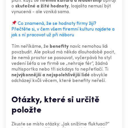
platí: když se
firemní kultura a leadership
opírají
o
skutečné a žité hodnoty
, loajalita nemusí být
vynucená - ale vzniká sama.
Co znamená, že se hodnoty firmy žijí?
Přečtěte si, v čem všem firemní kulturu najdete a
jak s ní pracovat už při náboru
Tím neříkáme, že
benefity
navíc nemohou lidi
povzbudit. Ale pokud má někdo dlouhodobě pocit,
že nemá prostor se posouvat, vyčerpává ho styl
vedení šéfa a ve firmě se „nehraje fér“, žádná
multisportka nebo tři sickdays to nepřetlačí. Ti
nejvýkonnější a nejspolehlivější lidé
obvykle
odcházejí kvůli věcem, které benefity neřeší.
Otázky, které si určitě
položte
Zkuste se místo otázky: „Jak snížíme fluktuaci?“