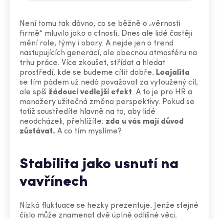
Není tomu tak dávno, co se běžně o „věrnosti
firmě“ mluvilo jako o ctnosti. Dnes ale lidé častěji
mění role, týmy i obory. A nejde jen o trend
nastupujících generací, ale obecnou atmosféru na
trhu práce. Více zkoušet, střídat a hledat
prostředí, kde se budeme cítit dobře.
Loajalita
se tím pádem už nedá považovat za vytoužený cíl,
ale spíš
žádoucí vedlejší efekt
. A to je pro HR a
manažery užitečná změna perspektivy. Pokud se
totiž soustředíte hlavně na to, aby lidé
neodcházeli, přehlížíte:
zda u vás mají důvod
zůstávat.
A co tím myslíme?
Stabilita jako usnutí na
vavřínech
Nízká fluktuace se hezky prezentuje. Jenže stejné
číslo může znamenat dvě úplně odlišné věci.