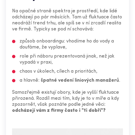
Na opačné straně spektra je prostředí, kde lidé
odcházejí po pár měsících. Tam už fluktuace často
neodráží trend trhu, ale spíš se v ní zrcadlí realita
ve firmě. Typicky se pod ní schovává:
způsob onboardingu: vhodíme ho do vody a
doufáme, že vyplave,
role při náboru prezentovaná jinak, než jak
vypadá v praxi,
chaos v úkolech, cílech a prioritách,
a hlavně:
špatné vedení
liniových manažerů
.
Samozřejmě existují obory, kde je vyšší fluktuace
přirozená. Rozdíl mezi tím, kdy je to v míře a kdy
zpozornět, však poznáte podle jedné věci:
odcházejí vám z firmy
často
i "ti dobří"?