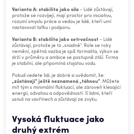
Varianta A: stabilita jako síla
- Lidé zůstávají,
protože se rozvíjejí, mají prostor pro iniciativu,
rozumí smyslu práce a vedou je lidé, kteří umí
nastavovat laťku i podporu.
Varianta B: stabilita jako setrvačnost
- Lidé
zůstávají, protože je to „snadné“. Role se roky
nemění, zpětná vazba je spíš formalita, výkon se
drží v průměru a ambice se postupně ztiší. Firma
je stabilní, ale připomíná stojatou vodu.
Pokud vedete lidi, je dobré si uvědomit, že:
„zůstávají“ ještě neznamená „táhnou“
. Můžete
mít tým s minimální fluktuací, ale zároveň klesající
energií, odvahou a odpovědností. S lidmi, kteří
usnuli na vavřínech a zůstávají ze zvyku.
Vysoká fluktuace jako
druhý extrém