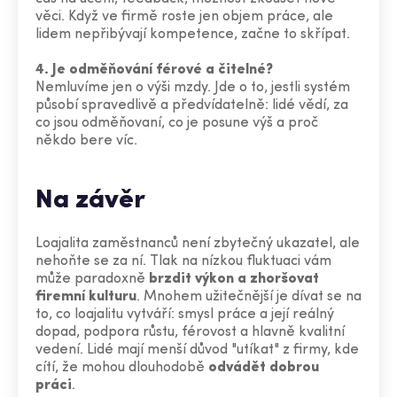
věci. Když ve firmě roste jen objem práce, ale
lidem nepřibývají kompetence, začne to skřípat.
4. Je odměňování férové a čitelné?
Nemluvíme jen o výši mzdy. Jde o to, jestli systém
působí spravedlivě a předvídatelně: lidé vědí, za
co jsou odměňovaní, co je posune výš a proč
někdo bere víc.
Na závěr
Loajalita zaměstnanců není zbytečný ukazatel, ale
nehoňte se za ní. Tlak na nízkou fluktuaci vám
může paradoxně
brzdit výkon a zhoršovat
firemní kulturu
. Mnohem užitečnější je dívat se na
to, co loajalitu vytváří: smysl práce a její reálný
dopad, podpora růstu, férovost a hlavně kvalitní
vedení. Lidé mají menší důvod "utíkat" z firmy, kde
cítí, že mohou dlouhodobě
odvádět dobrou
práci
.