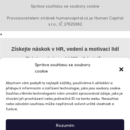
Správa souhlasu se soubory cookie
Provozovatelem stránek humancapital.cz je Human Capital
s.r.o., IČ 27625982
×
Získejte náskok v HR, vedení a motivaci lidí
Přidejte se k více než 1 300 odběratelům
Správa souhlasu se soubory
Křestní jméno
cookie
Abychom vám poskytli ty nejlepší zážitky, používáme k ukládání a
přístupu k informacím o zařízení technologie, jako jsou soubory cookie.
Příjmení
Souhlas s těmito technologiemi nám umožní zpracovávat údaje, jako je
chování při procházení nebo jedinečná ID na tomto webu. Nesouhlas
nebo odvolání souhlasu může nepříznivě ovlivnit určité vlastnosti a
funkce.
Vaše e-mailová adresa
Rozumím