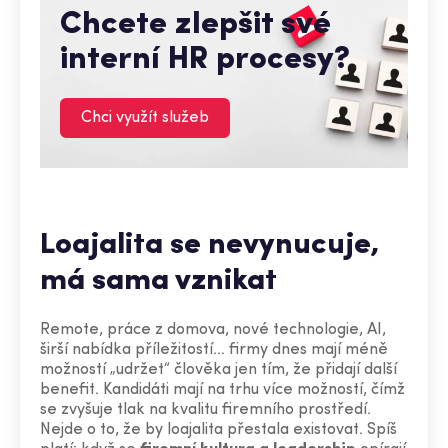
Chcete zlepšit své
interní HR procesy?
Chci využít služeb
Loajalita se nevynucuje,
má sama vznikat
Remote, práce z domova, nové technologie, AI,
širší nabídka příležitostí… firmy dnes mají méně
možností „udržet“ člověka jen tím, že přidají další
benefit. Kandidáti mají na trhu více možností, čímž
se zvyšuje tlak na kvalitu firemního prostředí.
Nejde o to, že by loajalita přestala existovat. Spíš