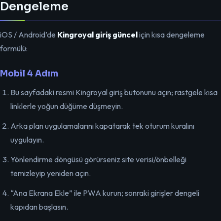
Dengeleme
iOS / Android’de
Kingroyal giriş güncel
için kısa dengeleme
formülü:
Mobil 4 Adım
Bu sayfadaki resmi Kingroyal giriş butonunu açın; rastgele kısa
linklerle yoğun düğüme düşmeyin.
Arka plan uygulamalarını kapatarak tek oturum kuralını
uygulayın.
Yönlendirme döngüsü görürseniz site verisi/önbelleği
temizleyip yeniden açın.
“Ana Ekrana Ekle” ile PWA kurun; sonraki girişler dengeli
kapıdan başlasın.