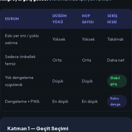
DÜĞÜM
HOP
GIRIŞ
DURUM
YÜKÜ
SAYISI
HISSI
Eski yer imi / çoklu
Yüksek
Yüksek
Takılmalı
sekme
Sadece önbellek
Orta
Orta
Daha net
temiz
Yük dengeleme
Stabil
Düşük
Düşük
giriş
uygulandı
Kalıcı
Dengeleme + PWA
En düşük
En düşük
denge
Katman 2 — Yük Dağılımı