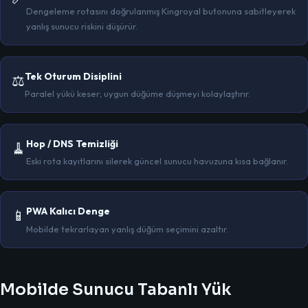
Dengeleme rotasını doğrulanmış Kingroyal butonuna sabitleyerek
yanlış sunucu riskini düşürür.
Tek Oturum Disiplini
⚖️
Paralel yükü keser; uygun düğüme düşmeyi kolaylaştırır.
Hop / DNS Temizliği
🧹
Eski rota kayıtlarını silerek güncel sunucu havuzuna kısa bağlanır.
PWA Kalıcı Denge
📱
Mobilde tekrarlayan yanlış düğüm seçimini azaltır.
Mobilde Sunucu Tabanlı Yük