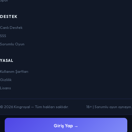
DESTEK
Canlı Destek
SSS
Sorumlu Oyun
YASAL
Kullanım Şartları
Gizlilik
Lisans
© 2026 Kingroyal — Tüm hakları saklıdır.
18+ | Sorumlu oyun oynayın.
Bu sayfa bilgilendirme amaçlıdır. Kumar faaliyetleri yasal düzenlemelere tabidir;
Giriş Yap →
18 yaşından küçüklerin katılımı yasaktır.