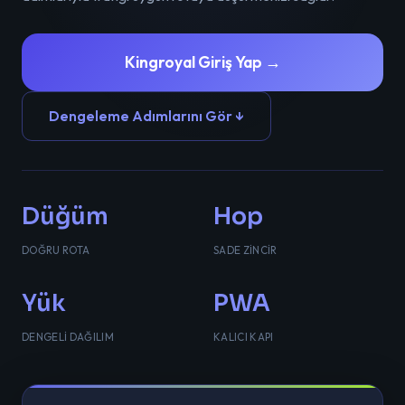
Kingroyal Giriş Yap →
Dengeleme Adımlarını Gör ↓
Düğüm
Hop
DOĞRU ROTA
SADE ZINCIR
Yük
PWA
DENGELI DAĞILIM
KALICI KAPI