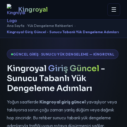
Kingroyal
☰
Ana Sayfa
Yük Dengeleme Rehberleri
Kingroyal Giriş Güncel - Sunucu Tabanlı Yük Dengeleme Adımları
GÜNCEL GIRIŞ · SUNUCU YÜK DENGELEME — KINGROYAL
Kingroyal
Giriş Güncel
-
Sunucu Tabanlı Yük
Dengeleme Adımları
Yoğun saatlerde
Kingroyal giriş güncel
yavaşlıyor veya
takılıyorsa sorun çoğu zaman yanlış düğüm veya dağınık
hop zinciridir. Bu rehber sunucu tabanlı yük dengeleme
adımlarıyla trafiği uygun rotaya düşürmenizi sağlar.