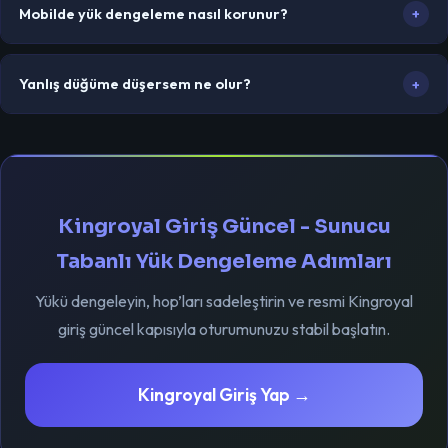
önbelleği temizleyin ve mümkünse PWA ekleyin.
Mobilde yük dengeleme nasıl korunur?
+
Arka plan uygulamalarını kapatın, resmi geçidi kullanın ve PWA
ile dengeli kapıyı sabitleyin.
Yanlış düğüme düşersem ne olur?
+
Lobi yavaş açılır veya oturum takılır. Önbelleği temizleyip resmi
geçitten yeniden bağlanmak rotayı yeniler.
Kingroyal Giriş Güncel - Sunucu
Tabanlı Yük Dengeleme Adımları
Yükü dengeleyin, hop’ları sadeleştirin ve resmi Kingroyal
giriş güncel kapısıyla oturumunuzu stabil başlatın.
Kingroyal Giriş Yap →