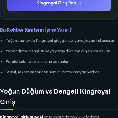
Kingroyal Giriş Yap →
Bu Rehber Kimlerin İşine Yarar?
Yoğun saatlerde Kingroyal giriş güncel yavaşlayan kullanıcılar
Yönlendirme döngüsü veya yanlış düğüme düşen oyuncular
Paralel sekme ile oturumu bozanlar
Stabil, tekrarlanabilir bir sunucu rotası arayan herkes
Yoğun Düğüm vs Dengeli Kingroyal
Giriş
Kingroyal giriş güncel
oturumlarında tipik yük farkları: