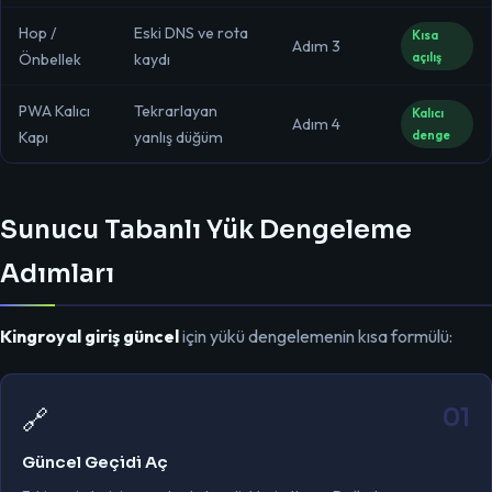
Hop /
Eski DNS ve rota
Kısa
Adım 3
açılış
Önbellek
kaydı
PWA Kalıcı
Tekrarlayan
Kalıcı
Adım 4
denge
Kapı
yanlış düğüm
Sunucu Tabanlı Yük Dengeleme
Adımları
Kingroyal giriş güncel
için yükü dengelemenin kısa formülü:
01
🔗
Güncel Geçidi Aç