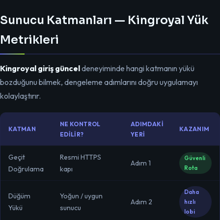
Sunucu Katmanları — Kingroyal Yük
Metrikleri
Kingroyal giriş güncel
deneyiminde hangi katmanın yükü
bozduğunu bilmek, dengeleme adımlarını doğru uygulamayı
kolaylaştırır.
NE KONTROL
ADIMDAKI
KATMAN
KAZANIM
EDILIR?
YERI
Geçit
Resmi HTTPS
Güvenli
Adım 1
Rota
Doğrulama
kapı
Daha
Düğüm
Yoğun / uygun
Adım 2
hızlı
Yükü
sunucu
lobi