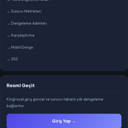
→ Sunucu Metrikleri
→ Dengeleme Adımları
→ Karşılaştırma
→ Mobil Denge
→ SSS
Resmi Geçit
Kingroyal giriş güncel ve sunucu tabanlı yük dengeleme
bağlantısı.
Giriş Yap →