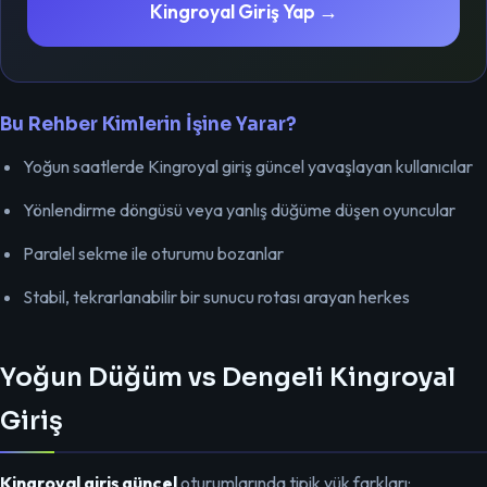
Kingroyal Giriş Yap →
Bu Rehber Kimlerin İşine Yarar?
Yoğun saatlerde Kingroyal giriş güncel yavaşlayan kullanıcılar
Yönlendirme döngüsü veya yanlış düğüme düşen oyuncular
Paralel sekme ile oturumu bozanlar
Stabil, tekrarlanabilir bir sunucu rotası arayan herkes
Yoğun Düğüm vs Dengeli Kingroyal
Giriş
Kingroyal giriş güncel
oturumlarında tipik yük farkları: