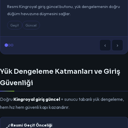
Tek oturum kuralı yoğunluğu azaltır; sunucu tabanlı
dengeleme daha uygun rotayı seçer.
Yük
Düğüm
‹
›
Yük Dengeleme Katmanları ve Giriş
Güvenliği
Doğru
Kingroyal giriş güncel
+ sunucu tabanlı yük dengeleme,
hem hız hem güvenli kapı kazandırır.
Resmi Geçit Önceliği
🔗