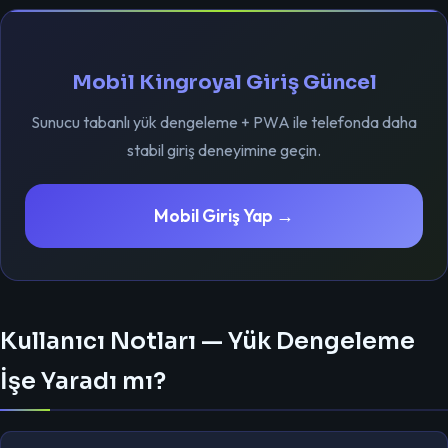
Mobil Kingroyal Giriş Güncel
Sunucu tabanlı yük dengeleme + PWA ile telefonda daha
stabil giriş deneyimine geçin.
Mobil Giriş Yap →
Kullanıcı Notları — Yük Dengeleme
İşe Yaradı mı?