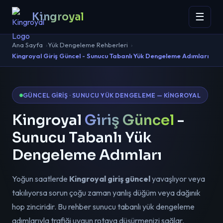
Kingroyal
☰
Ana Sayfa
Yük Dengeleme Rehberleri
Kingroyal Giriş Güncel - Sunucu Tabanlı Yük Dengeleme Adımları
GÜNCEL GIRIŞ · SUNUCU YÜK DENGELEME — KINGROYAL
Kingroyal
Giriş Güncel
-
Sunucu Tabanlı Yük
Dengeleme Adımları
Yoğun saatlerde
Kingroyal giriş güncel
yavaşlıyor veya
takılıyorsa sorun çoğu zaman yanlış düğüm veya dağınık
hop zinciridir. Bu rehber sunucu tabanlı yük dengeleme
adımlarıyla trafiği uygun rotaya düşürmenizi sağlar.