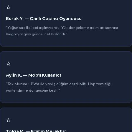
⭐
Burak Y. — Canlı Casino Oyuncusu
"Yoğun saatte lobi açılmıyordu. Yük dengeleme adımları sonrası
Kingroyal giriş güncel net hızlandı."
⭐
Aylin K. — Mobil Kullanıcı
"Tek oturum + PWA ile yanlış düğüm derdi bitti. Hop temizliği
yönlendirme döngüsünü kesti."
⭐
Tolga M. — Erişim Meraklısı